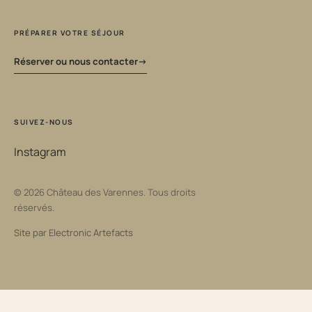
PRÉPARER VOTRE SÉJOUR
Réserver ou nous contacter
SUIVEZ-NOUS
Instagram
© 2026 Château des Varennes. Tous droits
réservés.
Site par
Electronic Artefacts