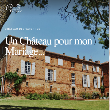
Men
CHÂTEAU DES VARENNES
Un Château pour mon
Mariage...