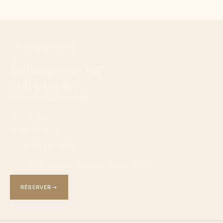
COORDONNÉES
Échangeons sur
votre projet
Elsa et Edouard Méricq
Le Château
31450 Varennes
06 99 75 46 68
contact@chateaudesvarennes.fr
RÉSERVER