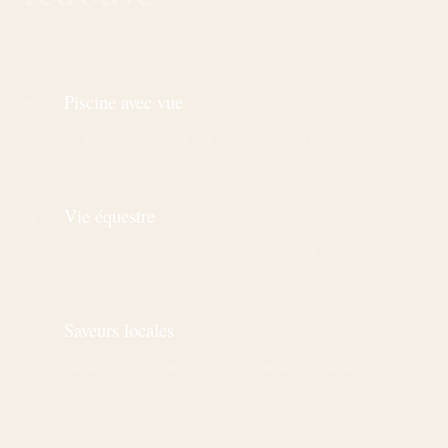
Piscine avec vue
01
Un panorama ouvert sur la campagne lauragaise.
Vie équestre
02
Chevaux, poneys et balades au rythme du domaine.
Saveurs locales
03
Table d’hôtes et attentions préparées sur réservation.