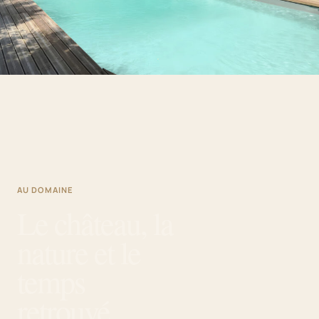
AU DOMAINE
Le château, la
nature et le
temps
retrouvé