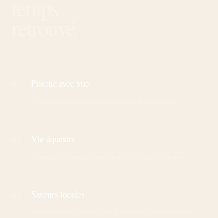
temps
retrouvé
Piscine avec vue
01
Un panorama ouvert sur la campagne lauragaise.
Vie équestre
02
Chevaux, poneys et balades au rythme du domaine.
Saveurs locales
03
Table d’hôtes et attentions préparées sur réservation.