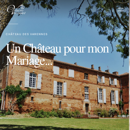
Men
CHÂTEAU DES VARENNES
Un Château pour mon
Mariage...