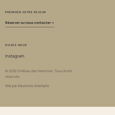
PRÉPARER VOTRE SÉJOUR
Réserver ou nous contacter
SUIVEZ-NOUS
Instagram
© 2026 Château des Varennes. Tous droits
réservés.
Site par
Electronic Artefacts